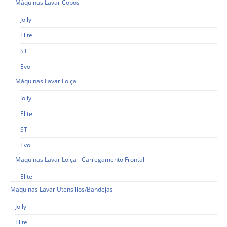
Máquinas Lavar Copos
Jolly
Elite
ST
Evo
Máquinas Lavar Loiça
Jolly
Elite
ST
Evo
Maquinas Lavar Loiça - Carregamento Frontal
Elite
Maquinas Lavar Utensílios/Bandejas
Jolly
Elite